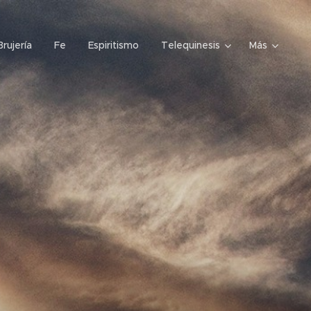
Brujería
Fe
Espiritismo
Telequinesis
Más