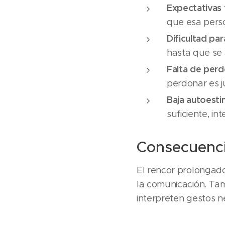
Expectativas 
que esa perso
Dificultad pa
hasta que se 
Falta de perd
perdonar es ju
Baja autoesti
suficiente, int
Consecuenci
El rencor prolongado
la comunicación. Ta
interpreten gestos n