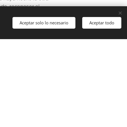
do, reconocer el
 ni minimizarlo.
Aceptar solo lo necesario
Aceptar todo
seguir aferradas al
se convierte entonces
que justificar lo
 lugar del otro, las
como el apoyo
hos casos, el perdón
r la paz interior y