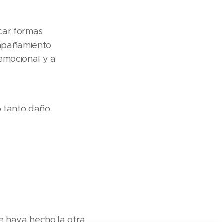
scar formas
ompañamiento
 emocional y a
 tanto daño
n
e haya hecho la otra