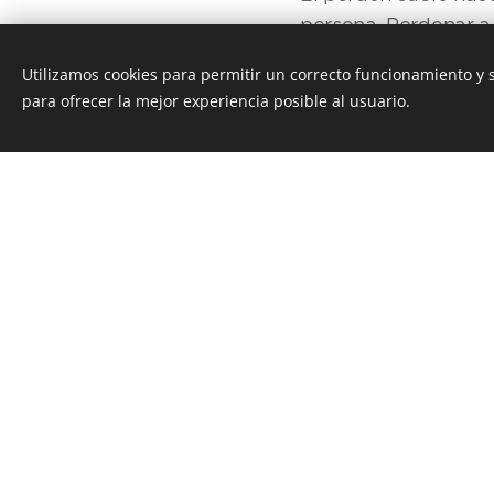
persona. Perdonar a
dolor, validarlo y ac
Utilizamos cookies para permitir un correcto funcionamiento y
para ofrecer la mejor experiencia posible al usuario.
Con el tiempo, algu
rencor les impide av
en una decisión consc
ocurrido ni olvidar lo 
También influyen fac
creencias personale
emocional recibido d
es un camino lento, 
reconstruir la propia 
como la parapsicologi