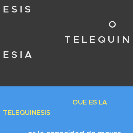
E S I S
O
T E L E Q U I N
E S I A
QUE ES LA
TELEQUINESIS