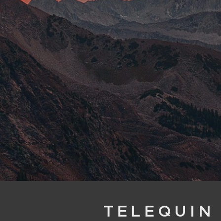
T E L E Q U I N