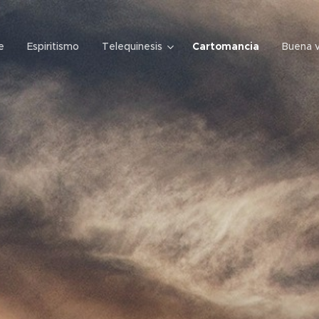
e
Espiritismo
Telequinesis
Cartomancia
Buena 