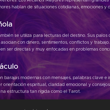
enores. Los Arcanos Mayores representan grandes l
ores hablan de situaciones cotidianas, emociones y d
ñola
mbién se utiliza para lecturas del destino. Sus palos 
socian con dinero, sentimientos, conflictos y trabajo.
len ser directas y muy enfocadas en problemas concr
ráculo
n barajas modernas con mensajes, palabras clave e i
 orientación espiritual, claridad emocional y consejo
una estructura tan rígida como el Tarot.
enormand y otros sistemas