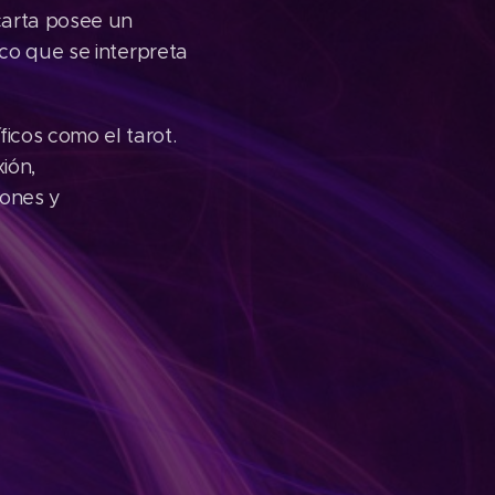
carta posee un
ico que se interpreta
icos como el tarot.
ión,
rones y