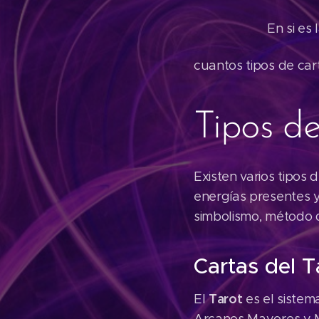
En si es la capaci
cuantos tipos de car
Tipos de
Existen varios tipos 
energías presentes y
simbolismo, método d
Cartas del T
Tarot
El
es el sistem