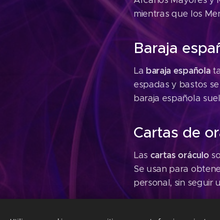
Arcanos Mayores y M
mientras que los Men
Baraja espa
baraja española
La
ta
espadas y bastos se a
baraja española sue
Cartas de o
cartas oráculo
Las
so
Se usan para obtener
personal, sin seguir 
Cartas de L