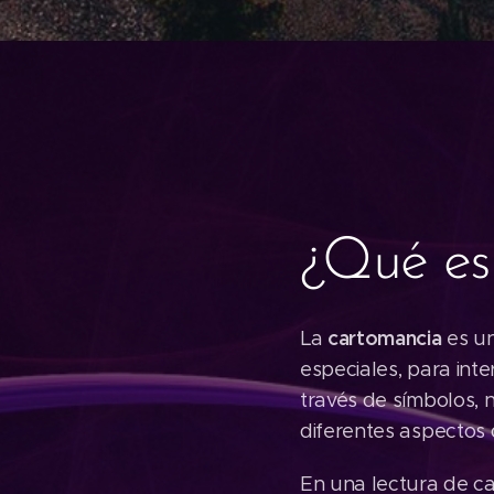
CAR
¿Qué es
cartomancia
La
es un
especiales, para inte
través de símbolos, 
diferentes aspectos d
En una lectura de c